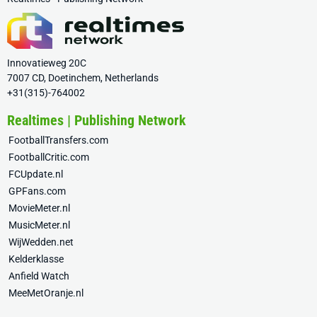
Innovatieweg 20C
7007 CD, Doetinchem, Netherlands
+31(315)-764002
Realtimes | Publishing Network
FootballTransfers.com
FootballCritic.com
FCUpdate.nl
GPFans.com
MovieMeter.nl
MusicMeter.nl
WijWedden.net
Kelderklasse
Anfield Watch
MeeMetOranje.nl