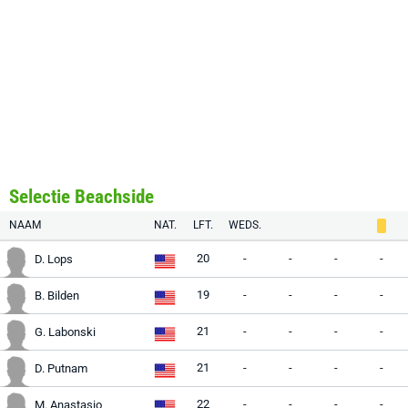
Selectie Beachside
NAAM
NAT.
LFT.
WEDS.
20
-
-
-
-
D. Lops
19
-
-
-
-
B. Bilden
21
-
-
-
-
G. Labonski
21
-
-
-
-
D. Putnam
22
-
-
-
-
M. Anastasio