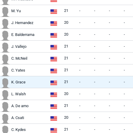
21
-
-
-
-
M. Yu
20
-
-
-
-
J. Hernandez
20
-
-
-
-
E. Balderrama
21
-
-
-
-
J. Vallejo
21
-
-
-
-
C. McNeil
21
-
-
-
-
C. Yates
21
-
-
-
-
K. Grace
20
-
-
-
-
L. Walsh
21
-
-
-
-
A. De amo
20
-
-
-
-
A. Csati
21
-
-
-
-
C. Kydes