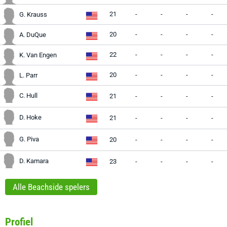
21
-
-
-
-
G. Krauss
20
-
-
-
-
A. DuQue
22
-
-
-
-
K. Van Engen
20
-
-
-
-
L. Parr
C. Hull
21
-
-
-
-
D. Hoke
21
-
-
-
-
G. Piva
20
-
-
-
-
D. Kamara
23
-
-
-
-
Alle Beachside spelers
Profiel