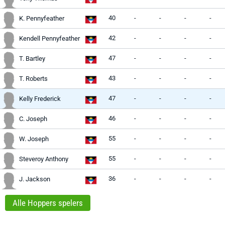
40
-
-
-
-
K. Pennyfeather
42
-
-
-
-
Kendell Pennyfeather
47
-
-
-
-
T. Bartley
43
-
-
-
-
T. Roberts
47
-
-
-
-
Kelly Frederick
46
-
-
-
-
C. Joseph
55
-
-
-
-
W. Joseph
55
-
-
-
-
Steveroy Anthony
36
-
-
-
-
J. Jackson
Alle Hoppers spelers