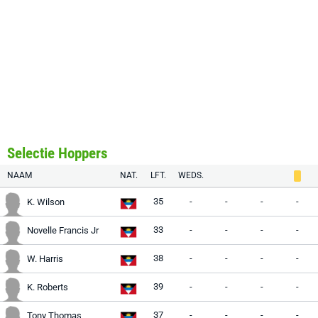
Selectie Hoppers
NAAM
NAT.
LFT.
WEDS.
35
-
-
-
-
K. Wilson
33
-
-
-
-
Novelle Francis Jr
38
-
-
-
-
W. Harris
39
-
-
-
-
K. Roberts
37
-
-
-
-
Tony Thomas