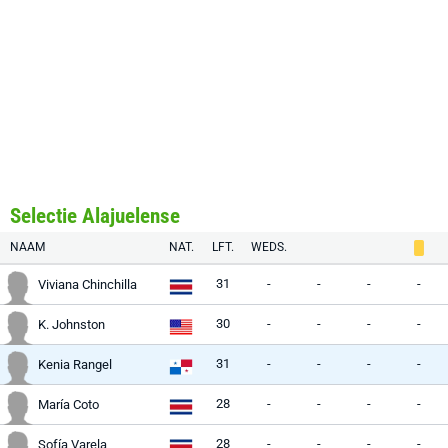
Selectie Alajuelense
NAAM
NAT.
LFT.
WEDS.
31
-
-
-
-
Viviana Chinchilla
30
-
-
-
-
K. Johnston
31
-
-
-
-
Kenia Rangel
28
-
-
-
-
María Coto
28
-
-
-
-
Sofía Varela