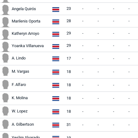
23
-
-
-
-
Angela Quirós
28
-
-
-
-
Marilenis Oporta
29
-
-
-
-
Katheryn Arroyo
29
-
-
-
-
Yoanka Villanueva
A. Lindo
17
-
-
-
-
M. Vargas
18
-
-
-
-
F. Alfaro
18
-
-
-
-
K. Molina
18
-
-
-
-
W. Lopez
18
-
-
-
-
A. Gilbertson
31
-
-
-
-
Yeslim Alvarado
19
-
-
-
-