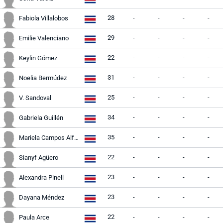
28
-
-
-
-
Fabiola Villalobos
29
-
-
-
-
Emilie Valenciano
22
-
-
-
-
Keylin Gómez
31
-
-
-
-
Noelia Bermúdez
25
-
-
-
-
V. Sandoval
34
-
-
-
-
Gabriela Guillén
35
-
-
-
-
Mariela Campos Alfaro
22
-
-
-
-
Sianyf Agüero
23
-
-
-
-
Alexandra Pinell
23
-
-
-
-
Dayana Méndez
22
-
-
-
-
Paula Arce