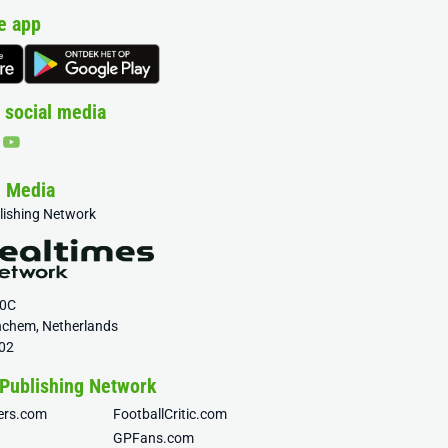
e app
 social media
& Media
blishing Network
20C
nchem, Netherlands
02
 Publishing Network
fers.com
FootballCritic.com
GPFans.com