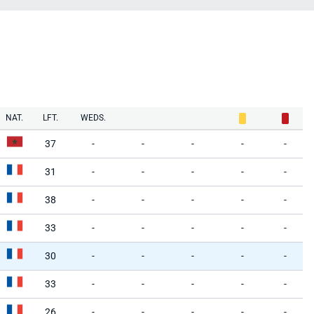
NAT.
LFT.
WEDS.
37
-
-
-
-
-
31
-
-
-
-
-
38
-
-
-
-
-
33
-
-
-
-
-
30
-
-
-
-
-
33
-
-
-
-
-
26
-
-
-
-
-