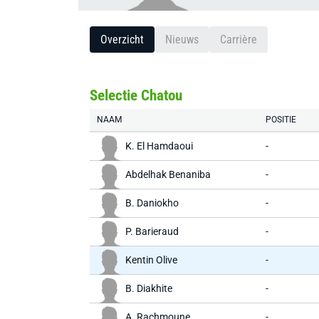
Overzicht
Nieuws
Carrière
Selectie Chatou
NAAM
POSITIE
K. El Hamdaoui
-
Abdelhak Benaniba
-
B. Daniokho
-
P. Barieraud
-
Kentin Olive
-
B. Diakhite
-
A. Rachmoune
-