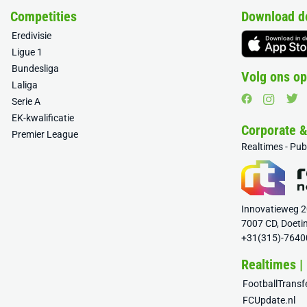
Competities
Download d
Eredivisie
Ligue 1
Bundesliga
Volg ons op
Laliga
Serie A
EK-kwalificatie
Corporate 
Premier League
Realtimes - Pu
Innovatieweg 
7007 CD, Doeti
+31(315)-7640
Realtimes |
FootballTrans
FCUpdate.nl