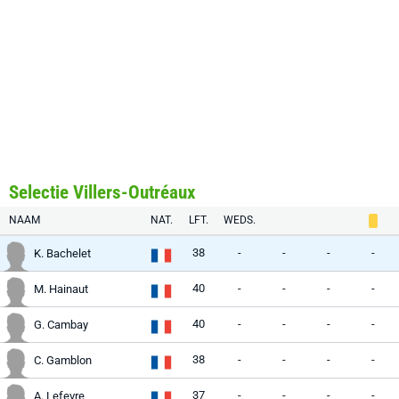
Selectie Villers-Outréaux
NAAM
NAT.
LFT.
WEDS.
38
-
-
-
-
K. Bachelet
40
-
-
-
-
M. Hainaut
40
-
-
-
-
G. Cambay
38
-
-
-
-
C. Gamblon
37
-
-
-
-
A. Lefevre