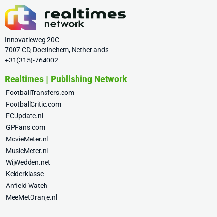
Innovatieweg 20C
7007 CD, Doetinchem, Netherlands
+31(315)-764002
Realtimes | Publishing Network
FootballTransfers.com
FootballCritic.com
FCUpdate.nl
GPFans.com
MovieMeter.nl
MusicMeter.nl
WijWedden.net
Kelderklasse
Anfield Watch
MeeMetOranje.nl