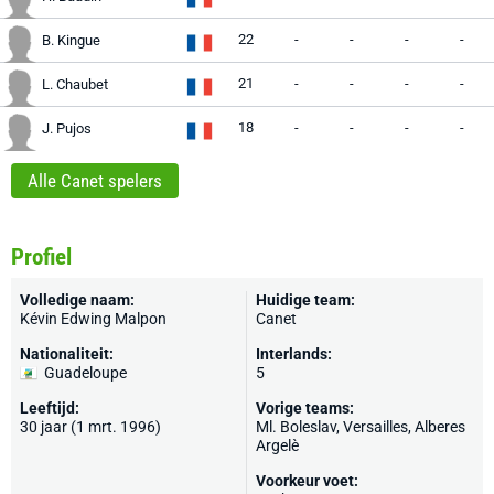
22
-
-
-
-
B. Kingue
21
-
-
-
-
L. Chaubet
18
-
-
-
-
J. Pujos
Alle Canet spelers
Profiel
Volledige naam:
Huidige team:
Kévin Edwing Malpon
Canet
Nationaliteit:
Interlands:
Guadeloupe
5
Leeftijd:
Vorige teams:
30 jaar (1 mrt. 1996)
Ml. Boleslav
,
Versailles
,
Alberes
Argelè
Voorkeur voet: