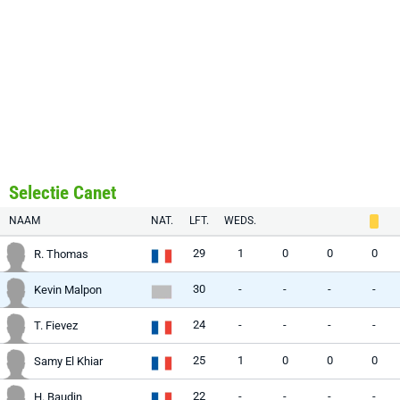
Selectie Canet
NAAM
NAT.
LFT.
WEDS.
29
1
0
0
0
R. Thomas
30
-
-
-
-
Kevin Malpon
24
-
-
-
-
T. Fievez
25
1
0
0
0
Samy El Khiar
22
-
-
-
-
H. Baudin