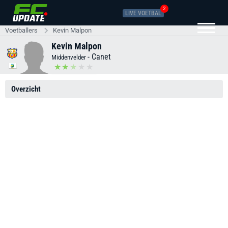
2
LIVE VOETBAL
Voetballers
Kevin Malpon
Kevin Malpon
-
Canet
Middenvelder
Overzicht