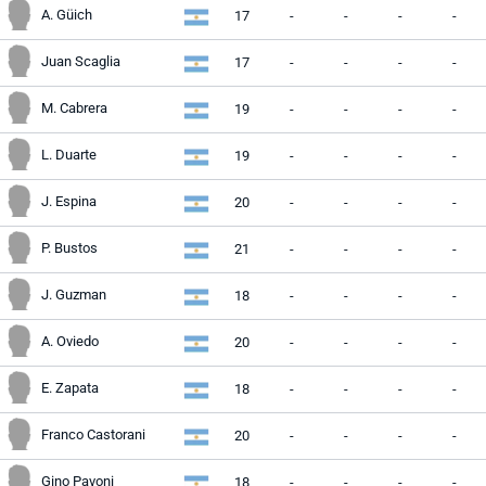
A. Güich
17
-
-
-
-
Juan Scaglia
17
-
-
-
-
M. Cabrera
19
-
-
-
-
L. Duarte
19
-
-
-
-
J. Espina
20
-
-
-
-
P. Bustos
21
-
-
-
-
J. Guzman
18
-
-
-
-
A. Oviedo
20
-
-
-
-
E. Zapata
18
-
-
-
-
Franco Castorani
20
-
-
-
-
Gino Pavoni
18
-
-
-
-