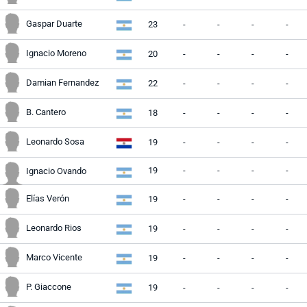
Gaspar Duarte
23
-
-
-
-
Ignacio Moreno
20
-
-
-
-
Damian Fernandez
22
-
-
-
-
B. Cantero
18
-
-
-
-
Leonardo Sosa
19
-
-
-
-
19
-
-
-
-
Ignacio Ovando
Elías Verón
19
-
-
-
-
Leonardo Rios
19
-
-
-
-
Marco Vicente
19
-
-
-
-
P. Giaccone
19
-
-
-
-