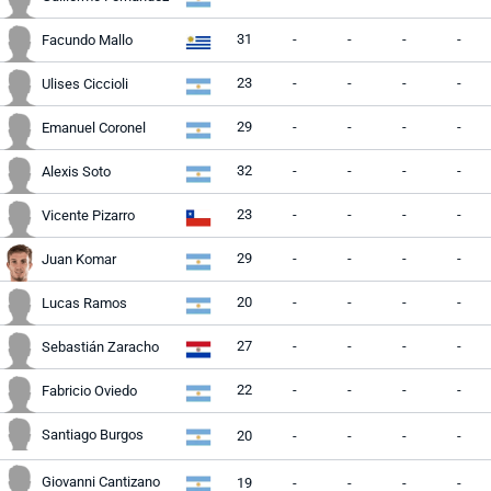
31
-
-
-
-
Facundo Mallo
23
-
-
-
-
Ulises Ciccioli
29
-
-
-
-
Emanuel Coronel
32
-
-
-
-
Alexis Soto
23
-
-
-
-
Vicente Pizarro
29
-
-
-
-
Juan Komar
20
-
-
-
-
Lucas Ramos
27
-
-
-
-
Sebastián Zaracho
22
-
-
-
-
Fabricio Oviedo
Santiago Burgos
20
-
-
-
-
Giovanni Cantizano
19
-
-
-
-