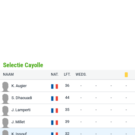
Selectie Cayolle
NAAM
NAT.
LFT.
WEDS.
36
-
-
-
-
K. Augier
44
-
-
-
-
S. Dhaouadi
35
-
-
-
-
J. Lamperti
39
-
-
-
-
J. Millet
32
-
-
-
-
K. Issouf