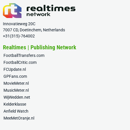
Innovatieweg 20C
7007 CD, Doetinchem, Netherlands
+31(315)-764002
Realtimes | Publishing Network
FootballTransfers.com
FootballCritic.com
FCUpdate.nl
GPFans.com
MovieMeter.nl
MusicMeter.nl
WijWedden.net
Kelderklasse
Anfield Watch
MeeMetOranje.nl