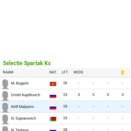
Selectie Spartak Ks
NAAM
NAT.
LFT.
WEDS.
26
-
-
-
-
M. Bugarin
23
0
0
0
0
Dmitri Kaptilovich
29
-
-
-
-
Kirill Malyarov
25
-
-
-
-
N. Supranovich
28
-
-
-
-
N. Tarasov