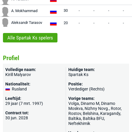
30
-
-
-
-
A. Mokhammad
Aleksandr Tarasov
20
-
-
-
-
Alle Spartak Ks spelers
Profiel
Volledige naam:
Huidige team:
Kirill Malyarov
Spartak Ks
Nationaliteit:
Positie:
Rusland
Verdediger (Rechts)
Leeftijd:
Vorige teams:
29 jaar (7 mrt. 1997)
Volga,
Dinamo M
, Dinamo
Moskva,
Nizhny Novg.
, Rotor,
Contract tot:
Rostov
, Belshina, Karagandy,
30 jun. 2028
Baltika
, Baltika BFU,
Neftekhimik