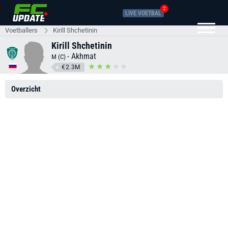
2
LIVE VOETBAL
Voetballers
Kirill Shchetinin
Kirill Shchetinin
-
Akhmat
M (C)
€2.3M
Overzicht