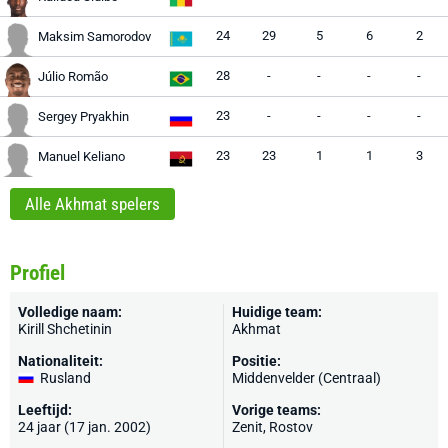
24
29
5
6
2
Maksim Samorodov
28
-
-
-
-
Júlio Romão
23
-
-
-
-
Sergey Pryakhin
23
23
1
1
3
Manuel Keliano
Alle Akhmat spelers
Profiel
Volledige naam:
Huidige team:
Kirill Shchetinin
Akhmat
Nationaliteit:
Positie:
Rusland
Middenvelder (Centraal)
Leeftijd:
Vorige teams:
24 jaar (17 jan. 2002)
Zenit
,
Rostov