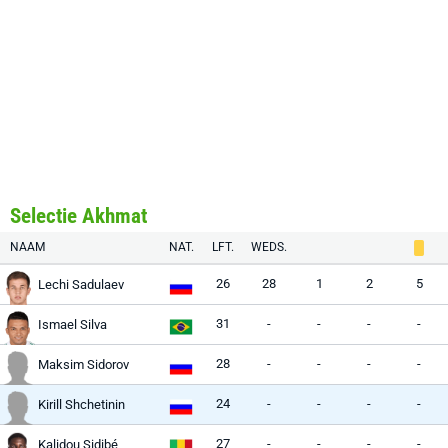
Selectie Akhmat
NAAM
NAT.
LFT.
WEDS.
26
28
1
2
5
Lechi Sadulaev
31
-
-
-
-
Ismael Silva
28
-
-
-
-
Maksim Sidorov
24
-
-
-
-
Kirill Shchetinin
27
-
-
-
-
Kalidou Sidibé