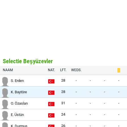
Selectie Beşyüzevler
NAAM
NAT.
LFT.
WEDS.
28
-
-
-
-
S. Erden
28
-
-
-
-
K. Baytöre
31
-
-
-
-
O. Özaslan
24
-
-
-
-
E. Üstün
26
-
-
-
-
K. Durmuş