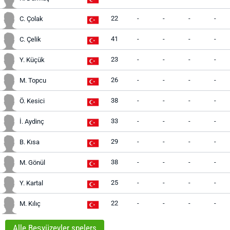
22
-
-
-
-
C. Çolak
41
-
-
-
-
C. Çelik
23
-
-
-
-
Y. Küçük
26
-
-
-
-
M. Topcu
38
-
-
-
-
Ö. Kesici
33
-
-
-
-
İ. Aydinç
29
-
-
-
-
B. Kısa
38
-
-
-
-
M. Gönül
25
-
-
-
-
Y. Kartal
22
-
-
-
-
M. Kılıç
Alle Beşyüzevler spelers