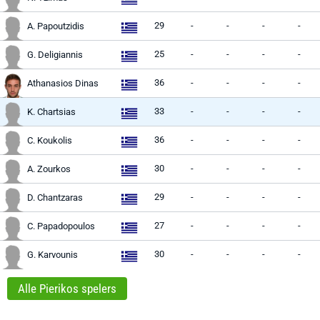
29
-
-
-
-
A. Papoutzidis
25
-
-
-
-
G. Deligiannis
36
-
-
-
-
Athanasios Dinas
33
-
-
-
-
K. Chartsias
36
-
-
-
-
C. Koukolis
30
-
-
-
-
A. Zourkos
29
-
-
-
-
D. Chantzaras
27
-
-
-
-
C. Papadopoulos
30
-
-
-
-
G. Karvounis
Alle Pierikos spelers