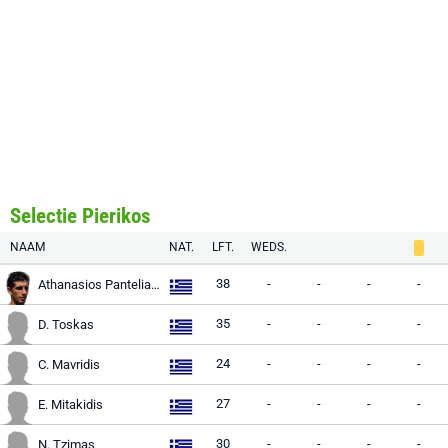
Selectie Pierikos
NAAM
NAT.
LFT.
WEDS.
38
-
-
-
-
Athanasios Panteliadis
35
-
-
-
-
D. Toskas
24
-
-
-
-
C. Mavridis
27
-
-
-
-
E. Mitakidis
30
-
-
-
-
N. Tzimas