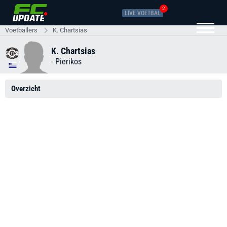
2
LIVE VOETBAL
Voetballers
K. Chartsias
K. Chartsias
-
Pierikos
Overzicht