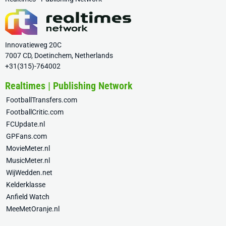
Innovatieweg 20C
7007 CD, Doetinchem, Netherlands
+31(315)-764002
Realtimes | Publishing Network
FootballTransfers.com
FootballCritic.com
FCUpdate.nl
GPFans.com
MovieMeter.nl
MusicMeter.nl
WijWedden.net
Kelderklasse
Anfield Watch
MeeMetOranje.nl