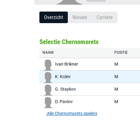
Overzicht
Nieuws
Carrière
Selectie Chernomorets
NAAM
POSITIE
Ivan Brikner
M
K. Kolev
M
G. Staykov
M
D. Pavlov
M
Alle Chernomorets spelers