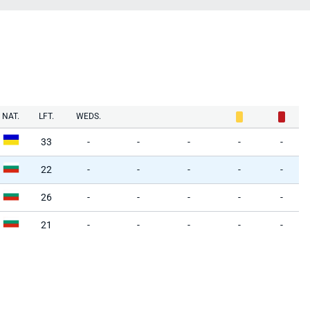
NAT.
LFT.
WEDS.
33
-
-
-
-
-
22
-
-
-
-
-
26
-
-
-
-
-
21
-
-
-
-
-