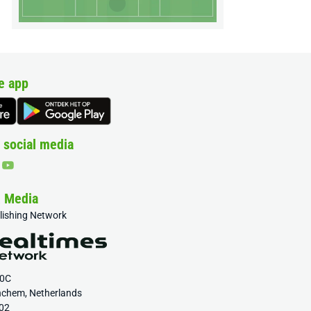
e app
 social media
& Media
blishing Network
20C
nchem, Netherlands
02