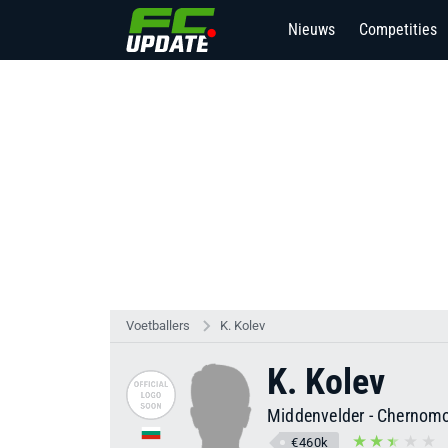
Nieuws
Competities
Voetballers
K. Kolev
K. Kolev
Middenvelder
-
Chernomo
€460k