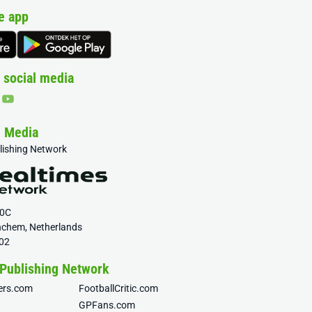
e app
 social media
& Media
blishing Network
20C
nchem, Netherlands
02
 Publishing Network
fers.com
FootballCritic.com
GPFans.com