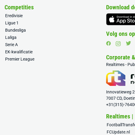
Competities
Download d
Eredivisie
Ligue 1
Bundesliga
Volg ons op
Laliga
Serie A
EK-kwalificatie
Corporate 
Premier League
Realtimes - Pu
Innovatieweg 
7007 CD, Doeti
+31(315)-7640
Realtimes |
FootballTrans
FCUpdate.nl