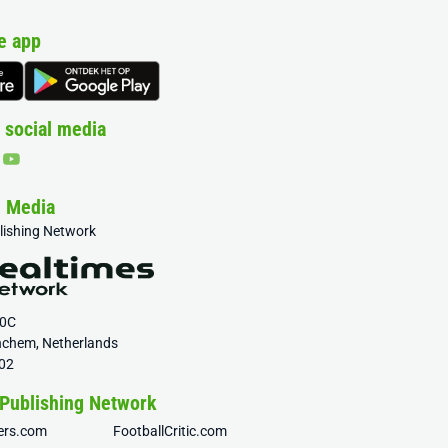
e app
 social media
& Media
blishing Network
20C
nchem, Netherlands
02
 Publishing Network
fers.com
FootballCritic.com