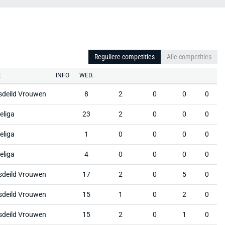
Reguliere competities
Alle competities
E
INFO
WED.
sdeild Vrouwen
8
2
0
0
0
eliga
23
2
0
0
0
eliga
1
0
0
0
0
eliga
4
0
0
0
0
sdeild Vrouwen
17
2
0
5
0
sdeild Vrouwen
15
1
0
2
0
sdeild Vrouwen
15
2
0
1
0