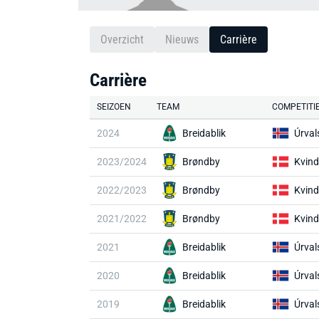
Overzicht
Nieuws
Carrière
Carrière
SEIZOEN
TEAM
COMPETITI
2024
Breidablik
Úrval
2023/2024
Brøndby
Kvind
2022/2023
Brøndby
Kvind
2021/2022
Brøndby
Kvind
2021
Breidablik
Úrval
2020
Breidablik
Úrval
2019
Breidablik
Úrval