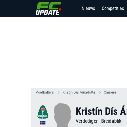
Nieuws
Competities
Voetballers
Kristín Dís Árnadóttir
Carrière
Kristín Dís Á
Verdediger
-
Breidablik