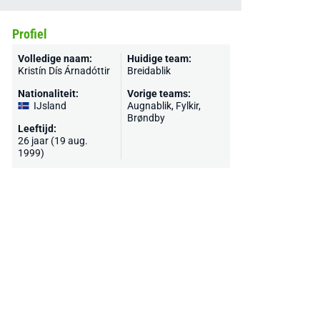
Profiel
Volledige naam:
Huidige team:
Kristín Dís Árnadóttir
Breidablik
Nationaliteit:
Vorige teams:
IJsland
Augnablik, Fylkir,
Brøndby
Leeftijd:
26 jaar (19 aug.
1999)