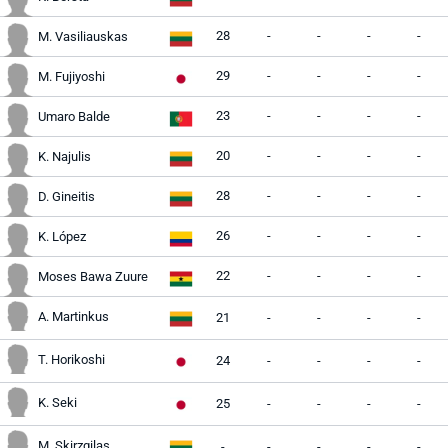
28
-
-
-
-
M. Vasiliauskas
29
-
-
-
-
M. Fujiyoshi
23
-
-
-
-
Umaro Balde
20
-
-
-
-
K. Najulis
28
-
-
-
-
D. Gineitis
26
-
-
-
-
K. López
22
-
-
-
-
Moses Bawa Zuure
A. Martinkus
21
-
-
-
-
T. Horikoshi
24
-
-
-
-
K. Seki
25
-
-
-
-
M. Skirzgilas
-
-
-
-
-