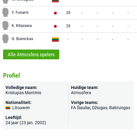
Y. Funami
23
-
-
-
-
K. Kitazawa
23
-
-
-
-
G. Buinickas
-
-
-
-
-
Alle Atmosfera spelers
Profiel
Volledige naam:
Huidige team:
Kristupas Mantinis
Atmosfera
Nationaliteit:
Vorige teams:
Litouwen
FA Šiauliai
, Džiugas, Babrungas
Leeftijd:
24 jaar (23 jan. 2002)