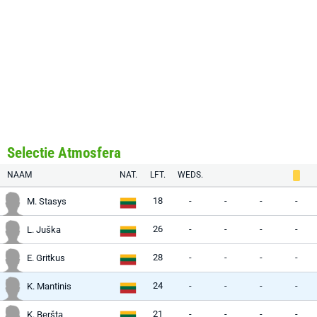
Selectie Atmosfera
NAAM
NAT.
LFT.
WEDS.
18
-
-
-
-
M. Stasys
26
-
-
-
-
L. Juška
28
-
-
-
-
E. Gritkus
24
-
-
-
-
K. Mantinis
21
-
-
-
-
K. Beršta