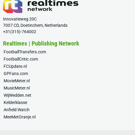
Innovatieweg 20C
7007 CD, Doetinchem, Netherlands
+31(315)-764002
Realtimes | Publishing Network
FootballTransfers.com
FootballCritic.com
FCUpdate.nl
GPFans.com
MovieMeter.nl
MusicMeter.nl
WijWedden.net
Kelderklasse
Anfield Watch
MeeMetOranje.nl