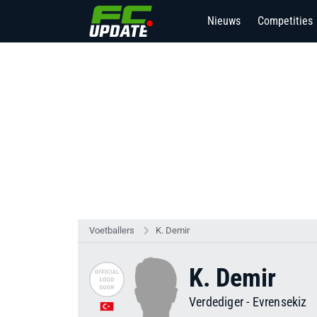
Nieuws
Competities
2
Voetballers
K. Demir
K. Demir
Verdediger
-
Evrensekiz