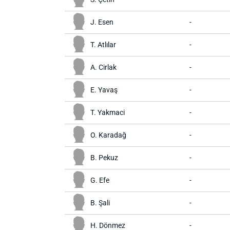
J. Esen
-
T. Atlılar
-
A. Cirlak
-
E. Yavaş
-
T. Yakmaci
-
O. Karadağ
-
B. Pekuz
-
G. Efe
-
B. Şali
-
H. Dönmez
-