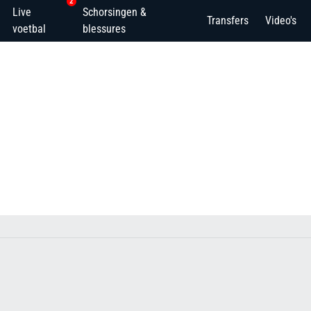
2
Live
Schorsingen &
Transfers
Video's
voetbal
blessures