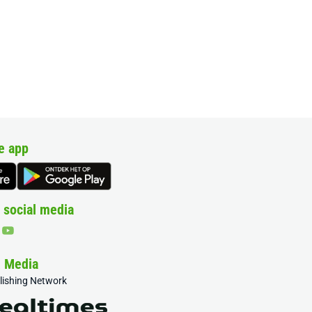
e app
 social media
& Media
blishing Network