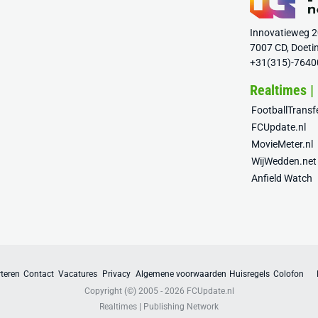
Innovatieweg 
7007 CD, Doeti
+31(315)-7640
Realtimes |
FootballTrans
FCUpdate.nl
MovieMeter.nl
WijWedden.net
Anfield Watch
teren
Contact
Vacatures
Privacy
Algemene voorwaarden
Huisregels
Colofon
Copyright (©) 2005 - 2026
FCUpdate.nl
Realtimes | Publishing Network