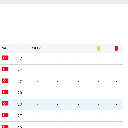
NAT.
LFT.
WEDS.
27
-
-
-
-
-
24
-
-
-
-
-
32
-
-
-
-
-
20
-
-
-
-
-
23
-
-
-
-
-
27
-
-
-
-
-
20
-
-
-
-
-