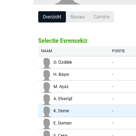
Overzicht
Nieuws
Carrière
Selectie Evrensekiz
NAAM
POSITIE
O. Özdilek
-
H. Bayın
-
M. Ayaz
-
A. Elveri̇şli̇
-
K. Demir
-
E. Duman
-
S. Çeti̇n
-