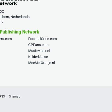
20C
nchem, Netherlands
02
 Publishing Network
fers.com
FootballCritic.com
GPFans.com
MusicMeter.nl
Kelderklasse
MeeMetOranje.nl
RSS
Sitemap