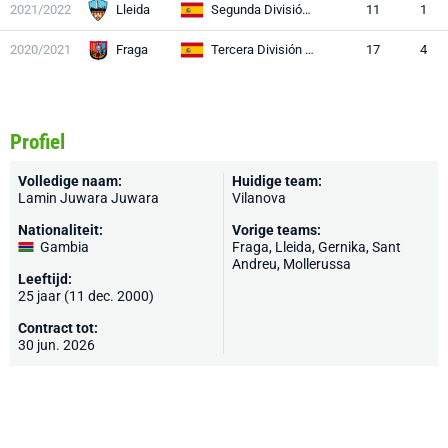
2021/2022
Lleida
Segunda División RFEF
11
1
2020/2021
Fraga
Tercera División RFEF
17
4
Profiel
Volledige naam:
Huidige team:
Lamin Juwara Juwara
Vilanova
Nationaliteit:
Vorige teams:
Gambia
Fraga,
Lleida
,
Gernika
,
Sant
Andreu
,
Mollerussa
Leeftijd:
25 jaar (11 dec. 2000)
Contract tot:
30 jun. 2026