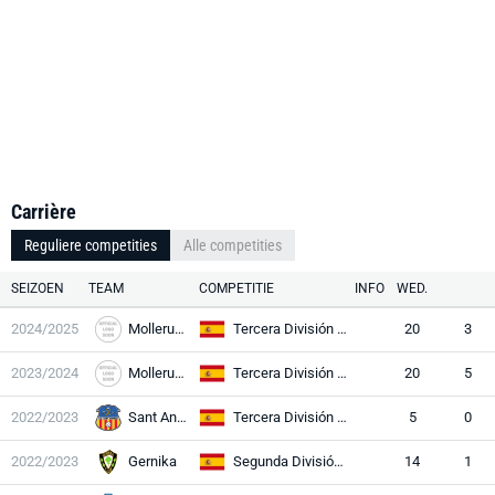
Carrière
Reguliere competities
Alle competities
SEIZOEN
TEAM
COMPETITIE
INFO
WED.
2024/2025
Mollerussa
Tercera División RFEF
20
3
2023/2024
Mollerussa
Tercera División RFEF
20
5
2022/2023
Sant Andreu
Tercera División RFEF
5
0
2022/2023
Gernika
Segunda División RFEF
14
1