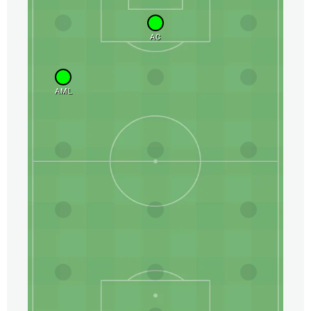
AC
AML