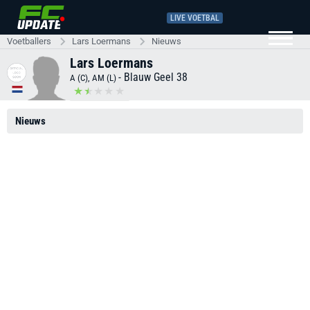
LIVE VOETBAL
Voetballers
Lars Loermans
Nieuws
Lars Loermans
-
Blauw Geel 38
A (C), AM (L)
Nieuws