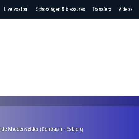
Live voetbal
Schorsingen & blessures
Transfers
Video's
nde Middenvelder (Centraal)
-
Esbjerg