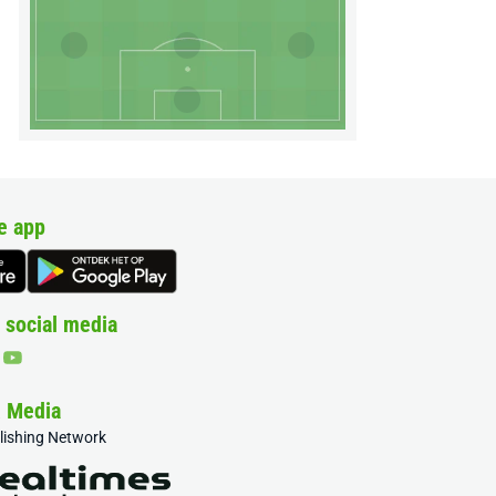
e app
 social media
& Media
blishing Network