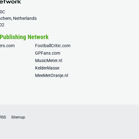
20C
nchem, Netherlands
02
 Publishing Network
fers.com
FootballCritic.com
GPFans.com
MusicMeter.nl
Kelderklasse
MeeMetOranje.nl
RSS
Sitemap