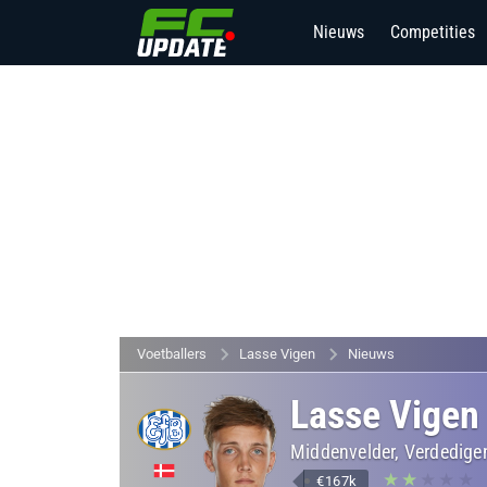
Nieuws
Competities
Voetballers
Lasse Vigen
Nieuws
Lasse Vigen
Middenvelder, Verdedige
€167k