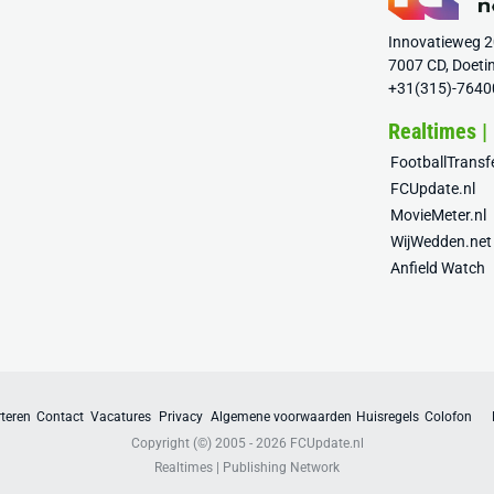
Innovatieweg 
7007 CD, Doeti
+31(315)-7640
Realtimes |
FootballTrans
FCUpdate.nl
MovieMeter.nl
WijWedden.net
Anfield Watch
teren
Contact
Vacatures
Privacy
Algemene voorwaarden
Huisregels
Colofon
Copyright (©) 2005 - 2026
FCUpdate.nl
Realtimes | Publishing Network