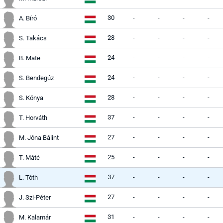
30
-
-
-
-
A. Bíró
28
-
-
-
-
S. Takács
24
-
-
-
-
B. Mate
24
-
-
-
-
S. Bendegúz
28
-
-
-
-
S. Kónya
37
-
-
-
-
T. Horváth
27
-
-
-
-
M. Jóna Bálint
25
-
-
-
-
T. Máté
37
-
-
-
-
L. Tóth
27
-
-
-
-
J. Szi-Péter
31
-
-
-
-
M. Kalamár