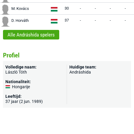
30
-
-
-
-
M. Kovács
37
-
-
-
-
D. Horváth
Alle Andráshida spelers
Profiel
Volledige naam:
Huidige team:
László Tóth
Andráshida
Nationaliteit:
Hongarije
Leeftijd:
37 jaar (2 jun. 1989)