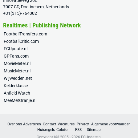
Innovatieweg 20C
7007 CD, Doetinchem, Netherlands
+31(315)-764002
Realtimes | Publishing Network
FootballTransfers.com
FootballCritic.com
FCUpdate.nl
GPFans.com
MovieMeter.nl
MusicMeter.nl
WijWedden.net
Kelderklasse
Anfield Watch
MeeMetOranje.nl
Over ons
Adverteren
Contact
Vacatures
Privacy
Algemene voorwaarden
Huisregels
Colofon
RSS
Sitemap
Copyright (©) 2005 - 2026
FCUpdate.nl