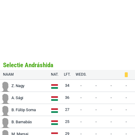
Selectie Andráshida
NAAM
NAT.
LFT.
WEDS.
34
-
-
-
-
Z. Nagy
36
-
-
-
-
A. Sági
27
-
-
-
-
B. Fülöp Soma
25
-
-
-
-
B. Barnabás
29
-
-
-
-
M. Marsai