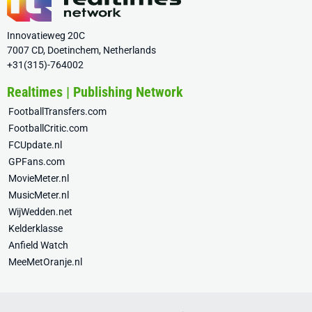
Innovatieweg 20C
7007 CD, Doetinchem, Netherlands
+31(315)-764002
Realtimes | Publishing Network
FootballTransfers.com
FootballCritic.com
FCUpdate.nl
GPFans.com
MovieMeter.nl
MusicMeter.nl
WijWedden.net
Kelderklasse
Anfield Watch
MeeMetOranje.nl