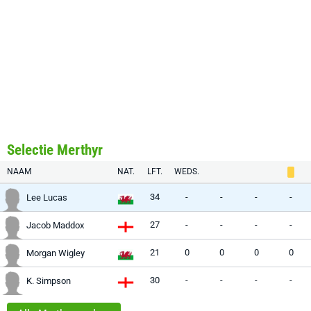
Selectie Merthyr
NAAM
NAT.
LFT.
WEDS.
34
-
-
-
-
Lee Lucas
27
-
-
-
-
Jacob Maddox
21
0
0
0
0
Morgan Wigley
30
-
-
-
-
K. Simpson