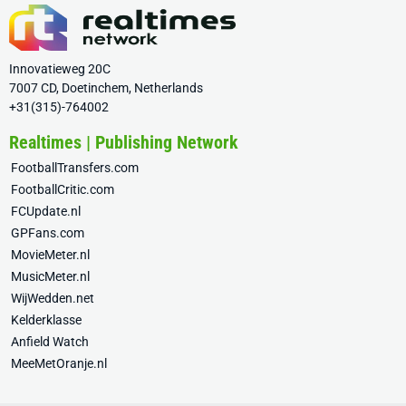
Innovatieweg 20C
7007 CD, Doetinchem, Netherlands
+31(315)-764002
Realtimes | Publishing Network
FootballTransfers.com
FootballCritic.com
FCUpdate.nl
GPFans.com
MovieMeter.nl
MusicMeter.nl
WijWedden.net
Kelderklasse
Anfield Watch
MeeMetOranje.nl