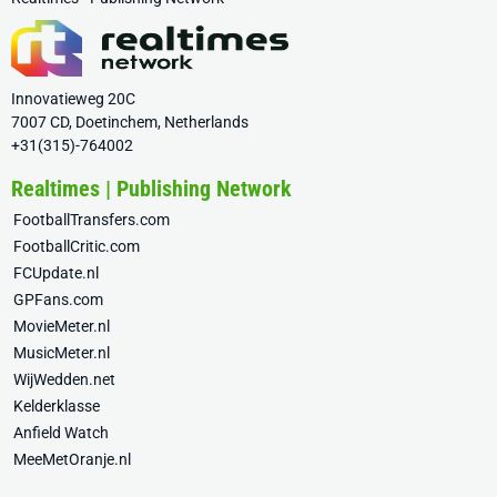
Innovatieweg 20C
7007 CD, Doetinchem, Netherlands
+31(315)-764002
Realtimes | Publishing Network
FootballTransfers.com
FootballCritic.com
FCUpdate.nl
GPFans.com
MovieMeter.nl
MusicMeter.nl
WijWedden.net
Kelderklasse
Anfield Watch
MeeMetOranje.nl