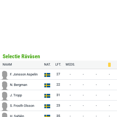
Selectie Rävåsen
NAAM
NAT.
LFT.
WEDS.
27
-
-
-
-
F. Jonsson Aspelin
22
-
-
-
-
N. Bergman
31
-
-
-
-
J. Tropp
23
-
-
-
-
S. Frosth Olsson
35
-
-
-
-
H. Sahlén