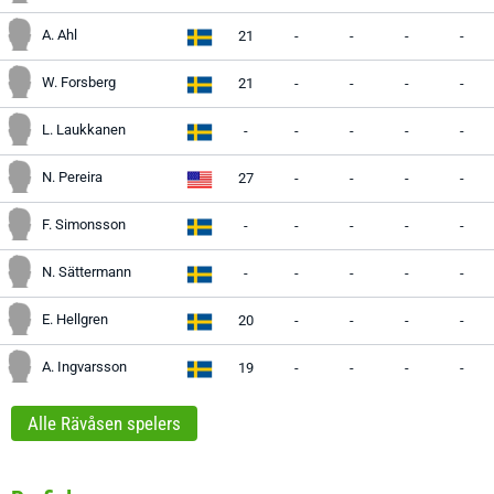
A. Ahl
21
-
-
-
-
W. Forsberg
21
-
-
-
-
L. Laukkanen
-
-
-
-
-
N. Pereira
27
-
-
-
-
F. Simonsson
-
-
-
-
-
N. Sättermann
-
-
-
-
-
E. Hellgren
20
-
-
-
-
A. Ingvarsson
19
-
-
-
-
Alle Rävåsen spelers