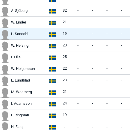
32
-
-
-
-
A. Sjöberg
21
-
-
-
-
W. Linder
19
-
-
-
-
L. Sandahl
20
-
-
-
-
W. Helsing
25
-
-
-
-
I. Lilja
22
-
-
-
-
W. Holgersson
23
-
-
-
-
L. Lundblad
21
-
-
-
-
M. Wästberg
24
-
-
-
-
I. Adamsson
19
-
-
-
-
F. Ringman
H. Faraj
-
-
-
-
-