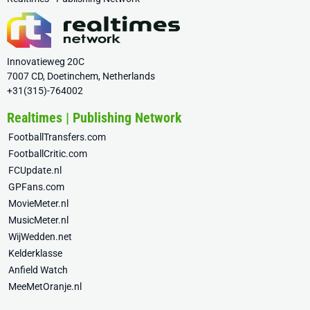
Innovatieweg 20C
7007 CD, Doetinchem, Netherlands
+31(315)-764002
Realtimes | Publishing Network
FootballTransfers.com
FootballCritic.com
FCUpdate.nl
GPFans.com
MovieMeter.nl
MusicMeter.nl
WijWedden.net
Kelderklasse
Anfield Watch
MeeMetOranje.nl