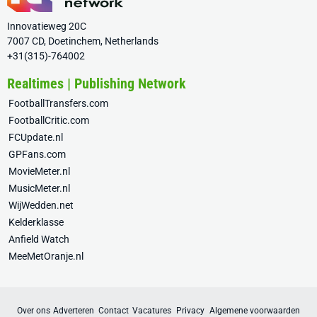
Innovatieweg 20C
7007 CD, Doetinchem, Netherlands
+31(315)-764002
Realtimes | Publishing Network
FootballTransfers.com
FootballCritic.com
FCUpdate.nl
GPFans.com
MovieMeter.nl
MusicMeter.nl
WijWedden.net
Kelderklasse
Anfield Watch
MeeMetOranje.nl
Over ons
Adverteren
Contact
Vacatures
Privacy
Algemene voorwaarden