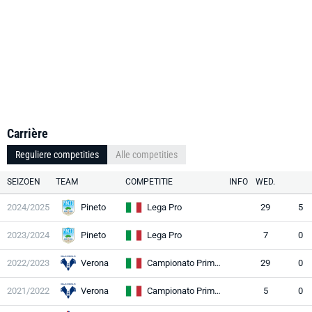
Carrière
Reguliere competities
Alle competities
SEIZOEN
TEAM
COMPETITIE
INFO
WED.
2024/2025
Pineto
Lega Pro
29
5
2023/2024
Pineto
Lega Pro
7
0
2022/2023
Verona
Campionato Primavera 1
29
0
2021/2022
Verona
Campionato Primavera 1
5
0