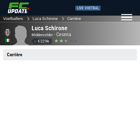
LIVE VOETBAL
Voetballers
Luca Schirone
Carrière
Luca Schirone
-
Cesena
Middenvelder
€229k
Carrière