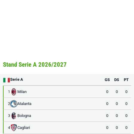
Stand Serie A 2026/2027
Serie A
GS
DS
PT
Milan
0
0
0
1
Atalanta
0
0
0
2
Bologna
0
0
0
3
Cagliari
0
0
0
4