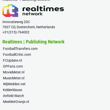
Innovatieweg 20C
7007 CD, Doetinchem, Netherlands
+31(315)-764002
Realtimes | Publishing Network
FootballTransfers.com
FootballCritic.com
FCUpdate.nl
GPFans.com
MovieMeter.nl
MusicMeter.nl
WijWedden.net
Kelderklasse
Anfield Watch
MeeMetOranje.nl