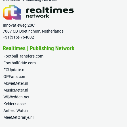
Innovatieweg 20C
7007 CD, Doetinchem, Netherlands
+31(315)-764002
Realtimes | Publishing Network
FootballTransfers.com
FootballCritic.com
FCUpdate.nl
GPFans.com
MovieMeter.nl
MusicMeter.nl
WijWedden.net
Kelderklasse
Anfield Watch
MeeMetOranje.nl