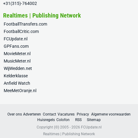
+31(315)-764002
Realtimes | Publishing Network
FootballTransfers.com
FootballCritic.com
FCUpdate.nl
GPFans.com
MovieMeter.nl
MusicMeter.nl
WijWedden.net
Kelderklasse
Anfield Watch
MeeMetOranje.nl
Over ons
Adverteren
Contact
Vacatures
Privacy
Algemene voorwaarden
Huisregels
Colofon
RSS
Sitemap
Copyright (©) 2005 - 2026
FCUpdate.nl
Realtimes | Publishing Network