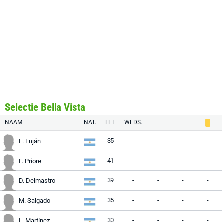
Selectie Bella Vista
NAAM
NAT.
LFT.
WEDS.
35
-
-
-
-
L. Luján
41
-
-
-
-
F. Priore
39
-
-
-
-
D. Delmastro
35
-
-
-
-
M. Salgado
30
-
-
-
-
L. Martínez