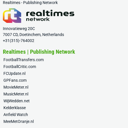
Realtimes - Publishing Network
Innovatieweg 20C
7007 CD, Doetinchem, Netherlands
+31(315)-764002
Realtimes | Publishing Network
FootballTransfers.com
FootballCritic.com
FCUpdate.nl
GPFans.com
MovieMeter.nl
MusicMeter.nl
WijWedden.net
Kelderklasse
Anfield Watch
MeeMetOranje.nl