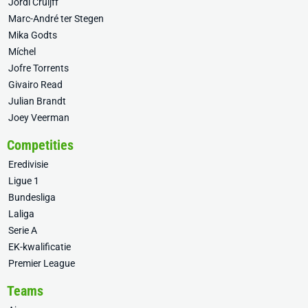
Jordi Cruijff
Marc-André ter Stegen
Mika Godts
Míchel
Jofre Torrents
Givairo Read
Julian Brandt
Joey Veerman
Competities
Eredivisie
Ligue 1
Bundesliga
Laliga
Serie A
EK-kwalificatie
Premier League
Teams