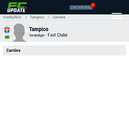
2
LIVE VOETBAL
Voetballers
Tampico
Carrière
Tampico
-
Fast Clube
Verdediger
Carrière