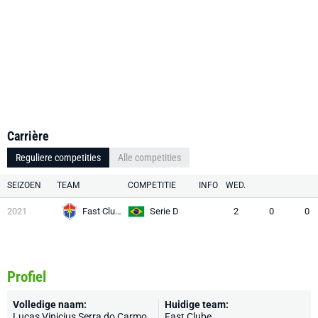
Carrière
Reguliere competities
Alle competities
SEIZOEN
TEAM
COMPETITIE
INFO
WED.
2021
Fast Clube
Serie D
2
0
0
Profiel
Volledige naam:
Huidige team:
Lucas Vinicius Serra do Carmo
Fast Clube