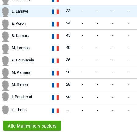
33
-
-
-
-
L. Lahaye
24
-
-
-
-
E. Veron
45
-
-
-
-
B. Kamara
40
-
-
-
-
M. Lochon
36
-
-
-
-
K. Pouniandy
28
-
-
-
-
M. Kamara
28
-
-
-
-
M. Simon
I. Boudaoud
28
-
-
-
-
E. Thorin
-
-
-
-
-
Alle Mainvilliers spelers