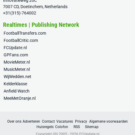
Innovatieweg 20C
7007 CD, Doetinchem, Netherlands
+31(315)-764002
Realtimes | Publishing Network
FootballTransfers.com
FootballCritic.com
FCUpdate.nl
GPFans.com
MovieMeter.nl
MusicMeter.nl
WijWedden.net
Kelderklasse
Anfield Watch
MeeMetOranje.nl
Over ons
Adverteren
Contact
Vacatures
Privacy
Algemene voorwaarden
Huisregels
Colofon
RSS
Sitemap
Copyright (©) 2005 - 2026
FCUpdate.nl