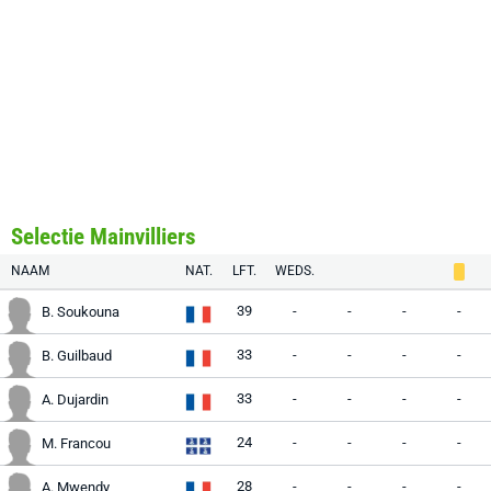
Selectie Mainvilliers
NAAM
NAT.
LFT.
WEDS.
39
-
-
-
-
B. Soukouna
33
-
-
-
-
B. Guilbaud
33
-
-
-
-
A. Dujardin
24
-
-
-
-
M. Francou
28
-
-
-
-
A. Mwendy