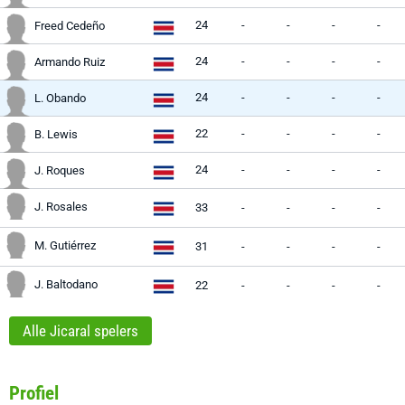
24
-
-
-
-
Freed Cedeño
24
-
-
-
-
Armando Ruiz
24
-
-
-
-
L. Obando
22
-
-
-
-
B. Lewis
24
-
-
-
-
J. Roques
J. Rosales
33
-
-
-
-
M. Gutiérrez
31
-
-
-
-
J. Baltodano
22
-
-
-
-
Alle Jicaral spelers
Profiel