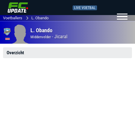
LIVE VOETBAL
Voetballers
L. Obando
L. Obando
-
Jicaral
Middenvelder
Overzicht