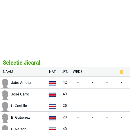
Selectie Jicaral
NAAM
NAT.
LFT.
WEDS.
42
-
-
-
-
Jairo Arrieta
40
-
-
-
-
José Garro
25
-
-
-
-
L. Castillo
28
-
-
-
-
B. Gutiérrez
40
-
-
-
-
E. Nelson