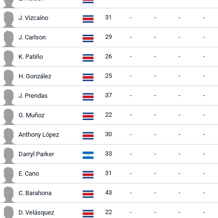
31
-
-
-
-
J. Vizcaíno
29
-
-
-
-
J. Carlson
26
-
-
-
-
K. Patiño
25
-
-
-
-
H. González
37
-
-
-
-
J. Prendas
22
-
-
-
-
G. Muñoz
30
-
-
-
-
Anthony López
33
-
-
-
-
Darryl Parker
31
-
-
-
-
E. Cano
43
-
-
-
-
C. Barahona
22
-
-
-
-
D. Velásquez