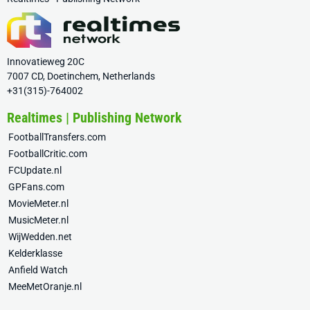
Innovatieweg 20C
7007 CD, Doetinchem, Netherlands
+31(315)-764002
Realtimes | Publishing Network
FootballTransfers.com
FootballCritic.com
FCUpdate.nl
GPFans.com
MovieMeter.nl
MusicMeter.nl
WijWedden.net
Kelderklasse
Anfield Watch
MeeMetOranje.nl