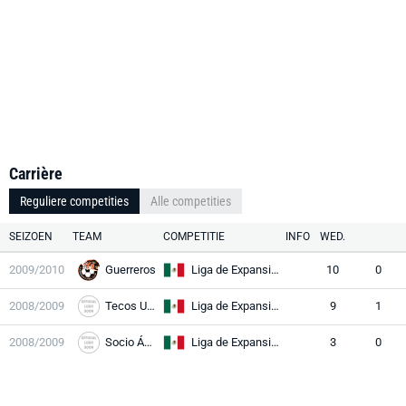
Carrière
Reguliere competities
Alle competities
SEIZOEN
TEAM
COMPETITIE
INFO
WED.
2009/2010
Guerreros
Liga de Expansión MX
10
0
2008/2009
Tecos UAG II
Liga de Expansión MX
9
1
2008/2009
Socio Águila
Liga de Expansión MX
3
0