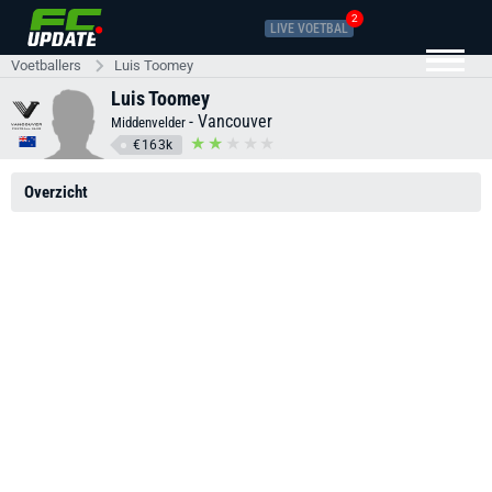
2
LIVE VOETBAL
Voetballers
Luis Toomey
Luis Toomey
-
Vancouver
Middenvelder
€163k
Overzicht