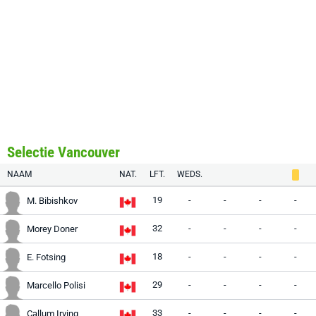
Selectie Vancouver
NAAM
NAT.
LFT.
WEDS.
19
-
-
-
-
M. Bibishkov
32
-
-
-
-
Morey Doner
18
-
-
-
-
E. Fotsing
29
-
-
-
-
Marcello Polisi
33
-
-
-
-
Callum Irving