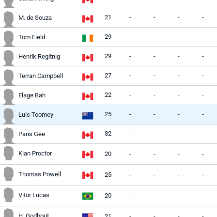
21
-
-
-
-
M. de Souza
29
-
-
-
-
Tom Field
29
-
-
-
-
Henrik Regitnig
27
-
-
-
-
Terran Campbell
22
-
-
-
-
Elage Bah
25
-
-
-
-
Luis Toomey
32
-
-
-
-
Paris Gee
Kian Proctor
20
-
-
-
-
Thomas Powell
25
-
-
-
-
Vitor Lucas
20
-
-
-
-
H. Godbout
21
-
-
-
-