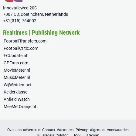
Innovatieweg 20C
7007 CD, Doetinchem, Netherlands
+31(315)-764002
Realtimes | Publishing Network
FootballTransfers.com
FootballCritic.com
FCUpdate.nl
GPFans.com
MovieMeter.nl
MusicMeter.nl
WijWedden.net
Kelderklasse
Anfield Watch
MeeMetOranje.nl
Over ons
Adverteren
Contact
Vacatures
Privacy
Algemene voorwaarden
Huisregels
Colofon
RSS
Sitemap