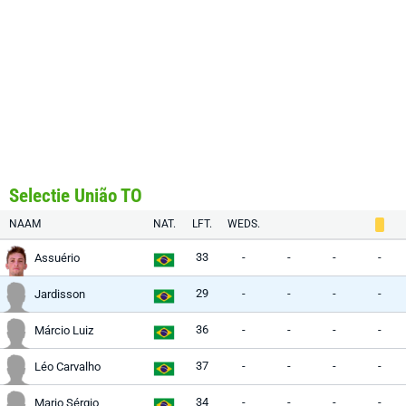
Selectie União TO
NAAM
NAT.
LFT.
WEDS.
33
-
-
-
-
Assuério
29
-
-
-
-
Jardisson
36
-
-
-
-
Márcio Luiz
37
-
-
-
-
Léo Carvalho
34
-
-
-
-
Mario Sérgio