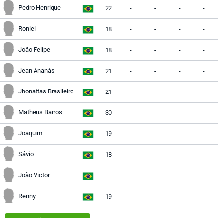
Pedro Henrique
22
-
-
-
-
Roniel
18
-
-
-
-
João Felipe
18
-
-
-
-
Jean Ananás
21
-
-
-
-
Jhonattas Brasileiro
21
-
-
-
-
Matheus Barros
30
-
-
-
-
Joaquim
19
-
-
-
-
Sávio
18
-
-
-
-
João Victor
-
-
-
-
-
Renny
19
-
-
-
-