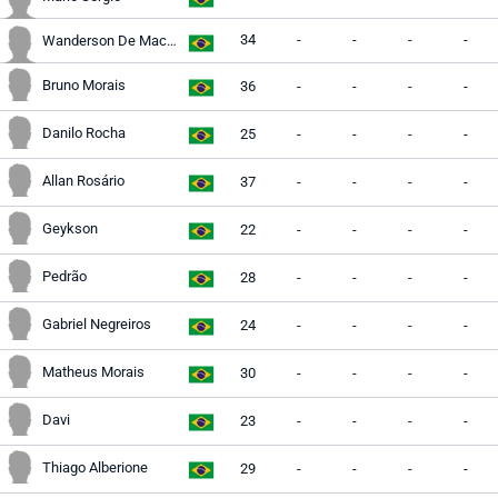
34
-
-
-
-
Wanderson De Macedo
Bruno Morais
36
-
-
-
-
Danilo Rocha
25
-
-
-
-
Allan Rosário
37
-
-
-
-
Geykson
22
-
-
-
-
Pedrão
28
-
-
-
-
Gabriel Negreiros
24
-
-
-
-
Matheus Morais
30
-
-
-
-
Davi
23
-
-
-
-
Thiago Alberione
29
-
-
-
-