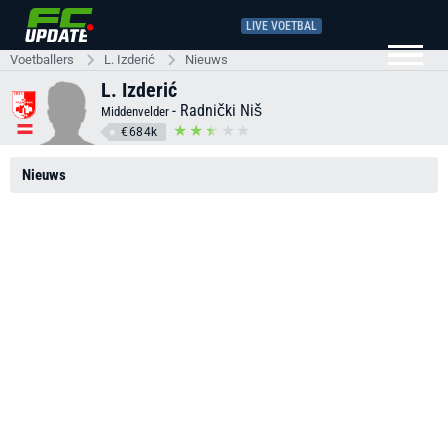
LIVE VOETBAL
Voetballers
L. Izderić
Nieuws
L. Izderić
-
Radnički Niš
Middenvelder
€684k
Nieuws