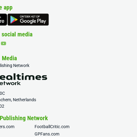
e app
 social media
& Media
blishing Network
20C
nchem, Netherlands
02
 Publishing Network
fers.com
FootballCritic.com
GPFans.com