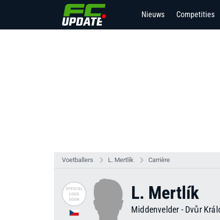
Nieuws
Competities
Voetballers
L. Mertlík
Carrière
L. Mertlík
Middenvelder
-
Dvůr Král