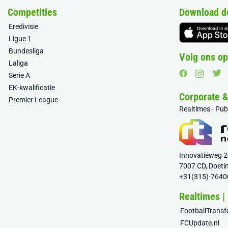
Competities
Download d
Eredivisie
Ligue 1
Bundesliga
Volg ons op
Laliga
Serie A
EK-kwalificatie
Corporate 
Premier League
Realtimes - Pu
Innovatieweg 
7007 CD, Doeti
+31(315)-7640
Realtimes |
FootballTrans
FCUpdate.nl