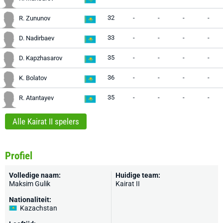
32
-
-
-
-
R. Zununov
33
-
-
-
-
D. Nadirbaev
35
-
-
-
-
D. Kapzhasarov
36
-
-
-
-
K. Bolatov
35
-
-
-
-
R. Atantayev
Alle Kairat II spelers
Profiel
Volledige naam:
Huidige team:
Maksim Gulik
Kairat II
Nationaliteit:
Kazachstan