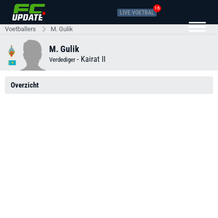
16
LIVE VOETBAL
Voetballers
M. Gulik
M. Gulik
-
Kairat II
Verdediger
Overzicht