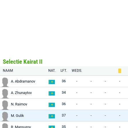
Selectie Kairat II
NAAM
NAT.
LFT.
WEDS.
36
-
-
-
-
A. Abdramanov
34
-
-
-
-
A. Zhunaytov
36
-
-
-
-
N. Raimov
37
-
-
-
-
M. Gulik
35
-
-
-
-
R. Mansurov