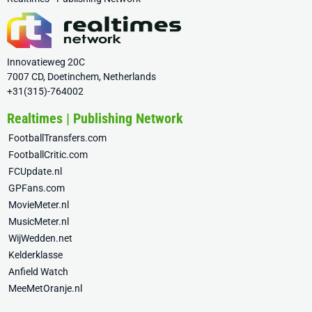
Innovatieweg 20C
7007 CD, Doetinchem, Netherlands
+31(315)-764002
Realtimes | Publishing Network
FootballTransfers.com
FootballCritic.com
FCUpdate.nl
GPFans.com
MovieMeter.nl
MusicMeter.nl
WijWedden.net
Kelderklasse
Anfield Watch
MeeMetOranje.nl