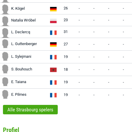
26
-
-
-
-
K. Kögel
23
-
-
-
-
Natalia Wróbel
31
-
-
-
-
L. Declercq
L. Guttenberger
27
-
-
-
-
L. Sylejmani
19
-
-
-
-
S. Bouhouch
18
-
-
-
-
E. Taiana
19
-
-
-
-
E. Pilmes
19
-
-
-
-
Alle Strasbourg spelers
Profiel