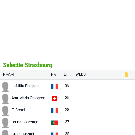
Selectie Strasbourg
NAAM
NAT.
LFT.
WEDS.
35
-
-
-
-
Laëtitia Philippe
35
-
-
-
-
Ana-Maria Crnogorcevic
28
-
-
-
-
É. Bonet
27
-
-
-
-
Bruna Lourenço
25
-
-
-
-
Grace Kazadi