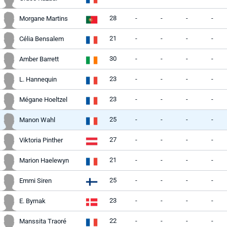
28
-
-
-
-
Morgane Martins
21
-
-
-
-
Célia Bensalem
30
-
-
-
-
Amber Barrett
23
-
-
-
-
L. Hannequin
23
-
-
-
-
Mégane Hoeltzel
25
-
-
-
-
Manon Wahl
27
-
-
-
-
Viktoria Pinther
21
-
-
-
-
Marion Haelewyn
25
-
-
-
-
Emmi Siren
23
-
-
-
-
E. Byrnak
22
-
-
-
-
Manssita Traoré