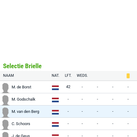
Selectie Brielle
NAAM
NAT.
LFT.
WEDS.
42
-
-
-
-
M. de Borst
-
-
-
-
-
M. Godschalk
-
-
-
-
-
M. van den Berg
-
-
-
-
-
C. Schoors
-
-
-
-
-
J. de Geus