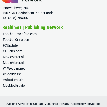
Innovatieweg 20C
7007 CD, Doetinchem, Netherlands
+31(315)-764002
Realtimes | Publishing Network
FootballTransfers.com
FootballCritic.com
FCUpdate.nl
GPFans.com
MovieMeter.nl
MusicMeter.nl
WijWedden.net
Kelderklasse
Anfield Watch
MeeMetOranje.nl
Over ons
Adverteren
Contact
Vacatures
Privacy
Algemene voorwaarden