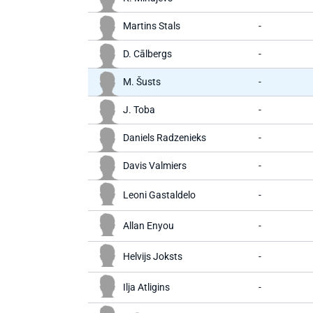
Martins Stals
-
D. Cālbergs
-
M. Šusts
-
J. Toba
-
Daniels Radzenieks
-
Davis Valmiers
-
Leoni Gastaldelo
-
Allan Enyou
-
Helvijs Joksts
-
Ilja Atligins
-