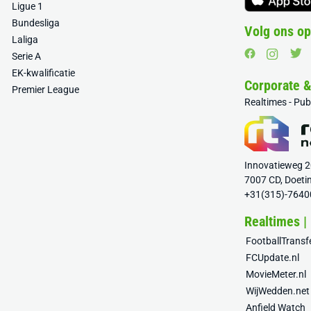
Ligue 1
Bundesliga
Volg ons op
Laliga
Serie A
EK-kwalificatie
Corporate 
Premier League
Realtimes - Pu
Innovatieweg 
7007 CD, Doeti
+31(315)-7640
Realtimes |
FootballTrans
FCUpdate.nl
MovieMeter.nl
WijWedden.net
Anfield Watch