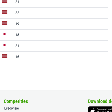
21
-
-
-
-
-
22
-
-
-
-
-
19
-
-
-
-
-
18
-
-
-
-
-
21
-
-
-
-
-
16
-
-
-
-
-
Competities
Download d
Eredivisie