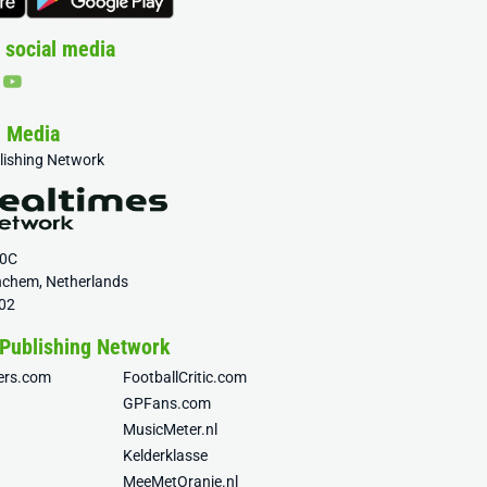
 social media
& Media
blishing Network
20C
nchem, Netherlands
02
 Publishing Network
fers.com
FootballCritic.com
GPFans.com
MusicMeter.nl
Kelderklasse
MeeMetOranje.nl