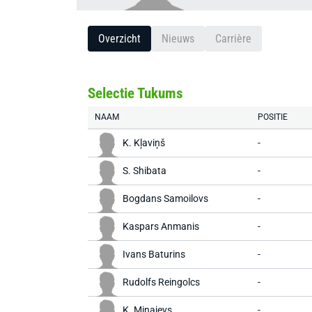
Overzicht
Nieuws
Carrière
Selectie Tukums
NAAM
POSITIE
K. Kļaviņš
-
S. Shibata
-
Bogdans Samoilovs
-
Kaspars Anmanis
-
Ivans Baturins
-
Rudolfs Reingolcs
-
K. Minajevs
-