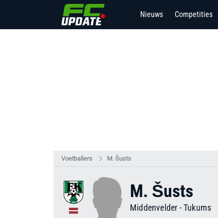
Nieuws
Competities
Voetballers
M. Šusts
M. Šusts
Middenvelder
-
Tukums