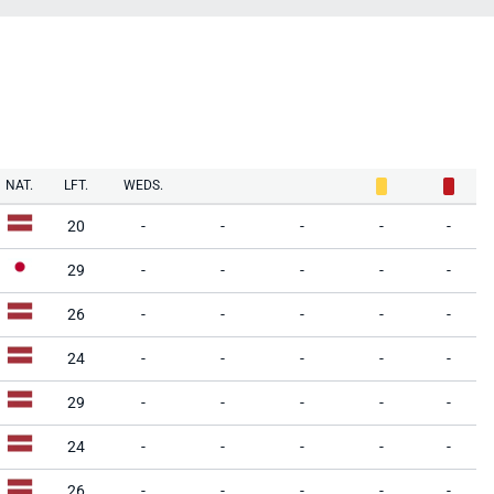
NAT.
LFT.
WEDS.
20
-
-
-
-
-
29
-
-
-
-
-
26
-
-
-
-
-
24
-
-
-
-
-
29
-
-
-
-
-
24
-
-
-
-
-
26
-
-
-
-
-