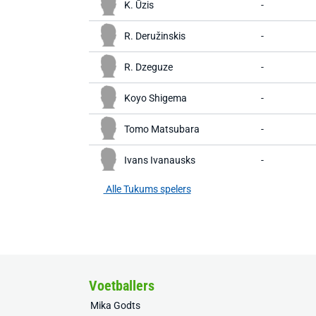
K. Ūzis
-
R. Deružinskis
-
R. Dzeguze
-
Koyo Shigema
-
Tomo Matsubara
-
Ivans Ivanausks
-
Alle Tukums spelers
Voetballers
Mika Godts