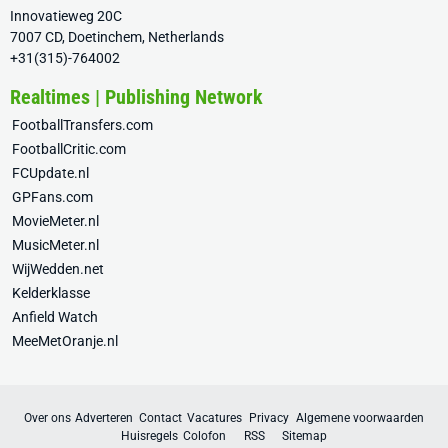
Innovatieweg 20C
7007 CD, Doetinchem, Netherlands
+31(315)-764002
Realtimes | Publishing Network
FootballTransfers.com
FootballCritic.com
FCUpdate.nl
GPFans.com
MovieMeter.nl
MusicMeter.nl
WijWedden.net
Kelderklasse
Anfield Watch
MeeMetOranje.nl
Over ons
Adverteren
Contact
Vacatures
Privacy
Algemene voorwaarden
Huisregels
Colofon
RSS
Sitemap