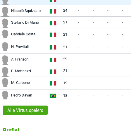
24
-
-
-
-
Niccolò Squizzato
21
-
-
-
-
Stefano Di Mario
Gabriele Costa
21
-
-
-
-
N. Previtali
21
-
-
-
-
29
-
-
-
-
A. Franzoni
21
-
-
-
-
E. Matteazzi
M. Carbone
19
-
-
-
-
Pedro Dayan
18
-
-
-
-
Alle Virtus spelers
Profiel