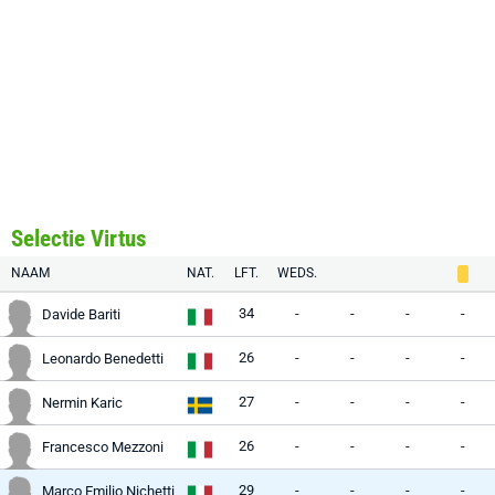
Selectie Virtus
NAAM
NAT.
LFT.
WEDS.
34
-
-
-
-
Davide Bariti
26
-
-
-
-
Leonardo Benedetti
27
-
-
-
-
Nermin Karic
26
-
-
-
-
Francesco Mezzoni
29
-
-
-
-
Marco Emilio Nichetti