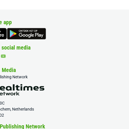
e app
 social media
& Media
blishing Network
20C
nchem, Netherlands
02
 Publishing Network