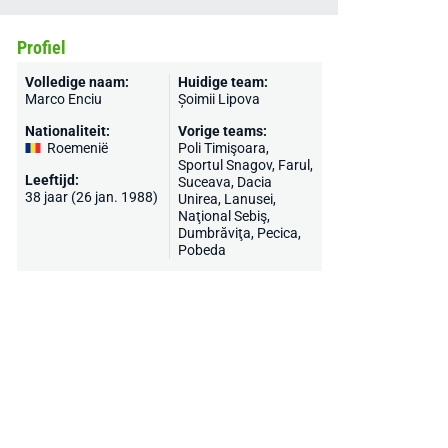
Profiel
Volledige naam:
Huidige team:
Marco Enciu
Șoimii Lipova
Nationaliteit:
Vorige teams:
Roemenië
Poli Timişoara,
Sportul Snagov, Farul,
Leeftijd:
Suceava, Dacia
38 jaar (26 jan. 1988)
Unirea, Lanusei,
Naţional Sebiş,
Dumbrăviţa, Pecica,
Pobeda