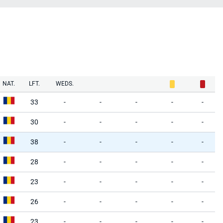
NAT.
LFT.
WEDS.
33
-
-
-
-
-
30
-
-
-
-
-
38
-
-
-
-
-
28
-
-
-
-
-
23
-
-
-
-
-
26
-
-
-
-
-
23
-
-
-
-
-