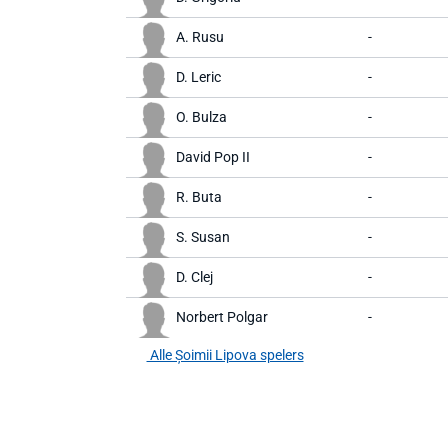
A. Rusu
-
D. Leric
-
O. Bulza
-
David Pop II
-
R. Buta
-
S. Susan
-
D. Clej
-
Norbert Polgar
-
Alle Șoimii Lipova spelers