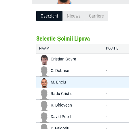
Overzicht
Nieuws
Carrière
Selectie Șoimii Lipova
NAAM
POSITIE
Cristian Gavra
-
C. Dobrean
-
M. Enciu
-
Radu Cristiu
-
R. Bîrlovean
-
David Pop I
-
D. Grigoriu
-