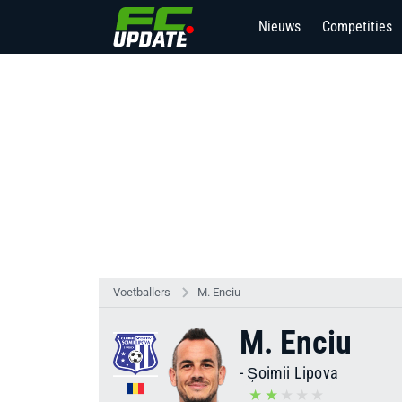
Nieuws
Competities
Voetballers
M. Enciu
M. Enciu
-
Șoimii Lipova