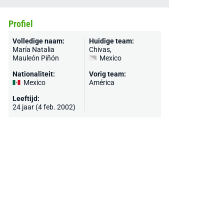
Profiel
Volledige naam:
Huidige team:
María Natalia
Chivas
,
Mauleón Piñón
Mexico
Nationaliteit:
Vorig team:
Mexico
América
Leeftijd:
24 jaar (4 feb. 2002)