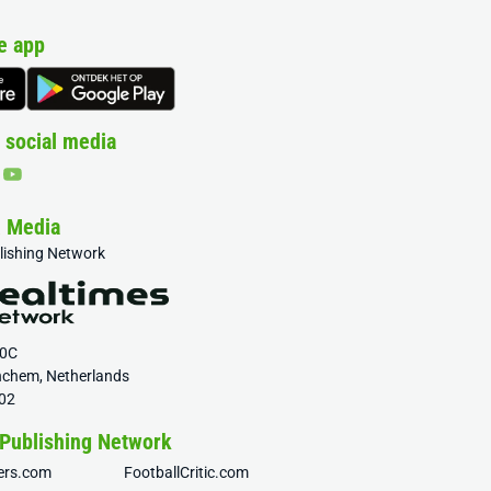
e app
 social media
& Media
blishing Network
20C
nchem, Netherlands
02
 Publishing Network
fers.com
FootballCritic.com